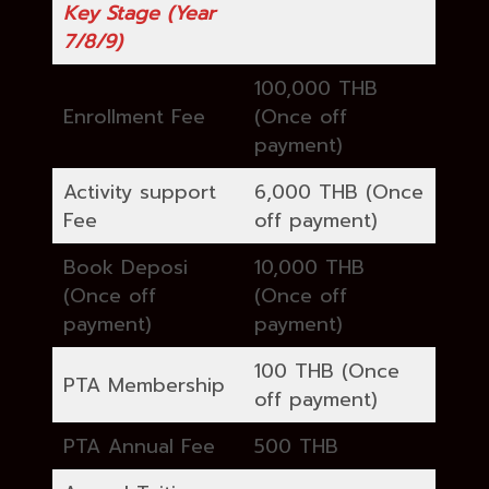
Key Stage (Year
7/8/9)
100,000 THB
Enrollment Fee
(Once off
payment)
Activity support
6,000 THB (Once
Fee
off payment)
Book Deposi
10,000 THB
(Once off
(Once off
payment)
payment)
100 THB (Once
PTA Membership
off payment)
PTA Annual Fee
500 THB