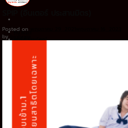
SPIP (อินเตอร์ ประสานมิตร)
Posted on
พฤษภาคม 29, 2021
พฤษภาคม 16, 2023
หน้าแรก
by
bigbrain
คอร์สเรียน”สด”
Basic ชั้นป.4
Fundamental ชั้นป.5
Intensive ชั้นป.6
ทำไมต้อง BigBrain
ทำเนียบคนเก่ง
ตัวอย่างการสอน
คำถามที่พบบ่อย
สมัครเรียน
คลังความรู้
LINE ID : @bigbraintalk