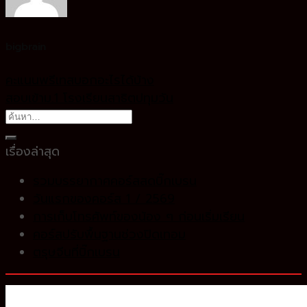
bigbrain
คะแนนพรีเทสบอกอะไรได้บ้าง
สอบเข้าม.1 โรงเรียนสาธิตปทุมวัน
เรื่องล่าสุด
รวมบรรยากาศคอร์สสดบิ๊กเบรน
วันแรกของคอร์ส 1 / 2569
การเก็บโทรศัพท์ของน้อง ๆ ก่อนเริ่มเรียน
คอร์สปรับพื้นฐานช่วงปิดเทอม
ตรุษจีนที่บิ๊กเบรน