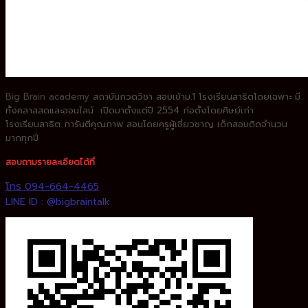
Big Brain academy
สถาบันกวดวิชา
สอบเข้าม.1 โรงเรียนสาธิตโดยเฉพาะ
มี
ทั้งคลาสสดและออนไลน์ เปิดมาตั้งแต่ปี 2554 ก่อตั้งโดยศิษย์เก่า
โรงเรียนสาธิต
การันตีคุณภาพ สอนโดยครูผู้เชี่ยวชาญ
เด็กสอบติดจำนวน
มากทุกปี
สอบถามรายละเอียดได้ที่
โทร 094-664-4465
LINE ID : @bigbraintalk