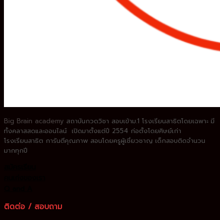
Big Brain academy
สถาบันกวดวิชา
สอบเข้าม.1 โรงเรียนสาธิตโดยเฉพาะ
มี
ทั้งคลาสสดและออนไลน์ เปิดมาตั้งแต่ปี 2554 ก่อตั้งโดยศิษย์เก่า
โรงเรียนสาธิต
การันตีคุณภาพ สอนโดยครูผู้เชี่ยวชาญ
เด็กสอบติดจำนวน
มากทุกปี
สมัครเรียน
คนเก่งของเรา
Q and A
ติดต่อ / สอบถาม