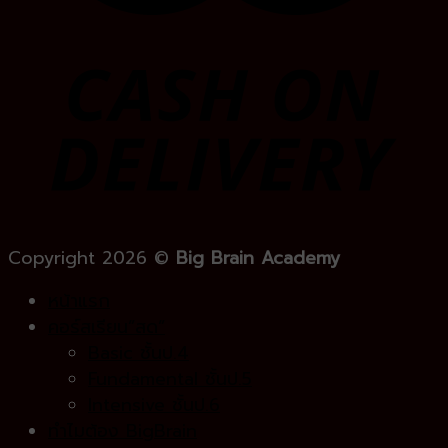
Copyright 2026 ©
Big Brain Academy
หน้าแรก
คอร์สเรียน”สด”
Basic ชั้นป.4
Fundamental ชั้นป.5
Intensive ชั้นป.6
ทำไมต้อง BigBrain