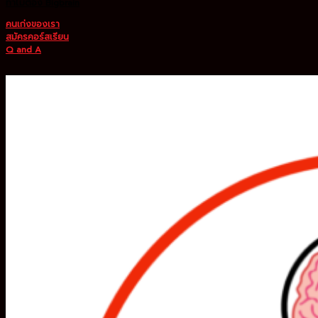
ทำไมต้อง Bigbrain
คนเก่งของเรา
สมัครคอร์สเรียน
Q and A