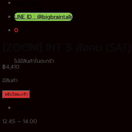
คลังความรู้
LINE ID : @bigbraintalk
0
[ZOOM] INT 3 สังคม (SAT)
ตะกร้าสินค้า
ไม่มีสินค้าในตะกร้า
฿
4,410
มีสินค้า
หยิบใส่ตะกร้า
คำอธิบาย
12.45 – 14.00