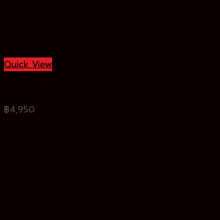
Quick View
[ZOOM] INT 3 วิทย์ (SAT) ห้อง A
฿
4,950