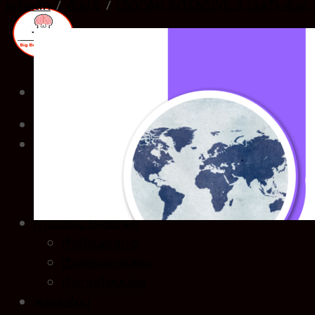
หน้าหลัก
/
ชั้นป.6
/
[ZOOM] INTENSIVE 3 (SAT) ห้อง 
หน้าแรก
คอร์สเรียน”สด”
Basic ชั้นป.4
Fundamental ชั้นป.5
Intensive ชั้นป.6
ทำไมต้อง BigBrain
ทำเนียบคนเก่ง
ตัวอย่างการสอน
คำถามที่พบบ่อย
สมัครเรียน