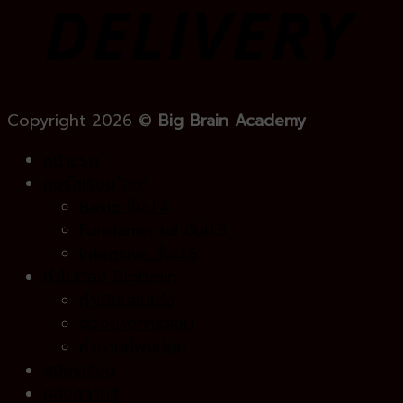
Copyright 2026 ©
Big Brain Academy
หน้าแรก
คอร์สเรียน”สด”
Basic ชั้นป.4
Fundamental ชั้นป.5
Intensive ชั้นป.6
ทำไมต้อง BigBrain
ทำเนียบคนเก่ง
ตัวอย่างการสอน
คำถามที่พบบ่อย
สมัครเรียน
คลังความรู้