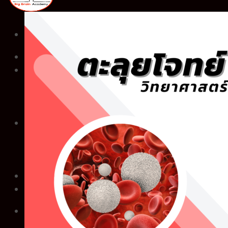
หน้าแรก
คอร์สเรียน”สด”
Basic ชั้นป.4
Fundamental ชั้นป.5
Intensive ชั้นป.6
ทำไมต้อง BigBrain
ทำเนียบคนเก่ง
ตัวอย่างการสอน
คำถามที่พบบ่อย
สมัครเรียน
คลังความรู้
LINE ID : @bigbraintalk