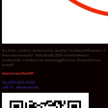
Big Brain academy
สถาบันกวดวิชา
สอบเข้าม.1 โรงเรียนสาธิตโดยเฉพาะ
มี
ทั้งคลาสสดและออนไลน์ เปิดมาตั้งแต่ปี 2554 ก่อตั้งโดยศิษย์เก่า
โรงเรียนสาธิต
การันตีคุณภาพ สอนโดยครูผู้เชี่ยวชาญ
เด็กสอบติดจำนวน
มากทุกปี
สอบถามรายละเอียดได้ที่
โทร 094-664-4465
LINE ID : @bigbraintalk