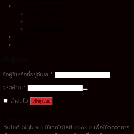
ทำไมต้อง BigBrain
ทำเนียบคนเก่ง
ตัวอย่างการสอน
คำถามที่พบบ่อย
สมัครเรียน
คลังความรู้
เข้าสู่ระบบ
ชื่อผู้ใช้หรือที่อยู่อีเมล
*
รหัสผ่าน
*
จำฉันไว้
เข้าสู่ระบบ
ลืมรหัสผ่านของคุณ?
เว็บไซต์ bigbrain ใช้เทคโนโลยี cookie เพื่อใช้จดจำการ