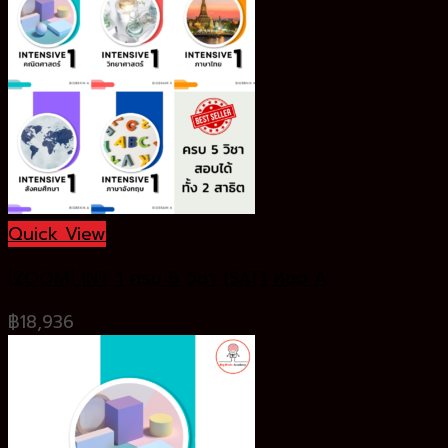
Quick View
[ZOOM] INT 1 ครบ 5 วิชา (SAT) ห้อง A
฿
18,936