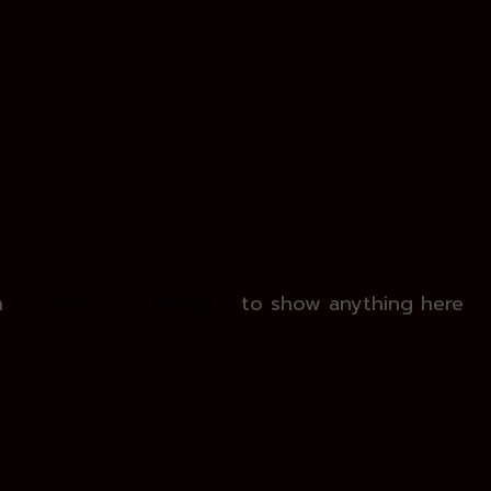
n
Appearance > Widgets
to show anything here