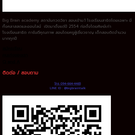
Big Brain academy
สถาบันกวดวิชา
สอบเข้าม.1 โรงเรียนสาธิตโดยเฉพาะ
มี
ทั้งคลาสสดและออนไลน์ เปิดมาตั้งแต่ปี 2554 ก่อตั้งโดยศิษย์เก่า
โรงเรียนสาธิต
การันตีคุณภาพ สอนโดยครูผู้เชี่ยวชาญ
เด็กสอบติดจำนวน
มากทุกปี
สมัครเรียน
คนเก่งของเรา
Q and A
ติดต่อ / สอบถาม
โทร 094-664-4465
LINE ID : @bigbraintalk