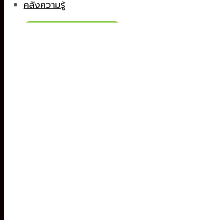
คลังความรู้
LINE ID : @bigbraintalk
0
ตะกร้าสินค้า
ไม่มีสินค้าในตะกร้า