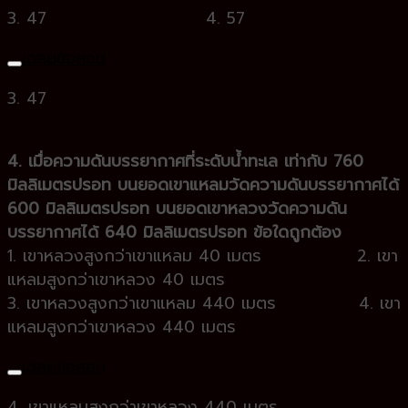
3. 47 4. 57
เฉลยข้อสอบ
3. 47
4. เมื่อความดันบรรยากาศที่ระดับน้ำทะเล เท่ากับ 760
มิลลิเมตรปรอท บนยอดเขาแหลมวัดความดันบรรยากาศได้
600 มิลลิเมตรปรอท บนยอดเขาหลวงวัดความดัน
บรรยากาศได้ 640 มิลลิเมตรปรอท ข้อใดถูกต้อง
1. เขาหลวงสูงกว่าเขาแหลม 40 เมตร 2. เขา
แหลมสูงกว่าเขาหลวง 40 เมตร
3. เขาหลวงสูงกว่าเขาแหลม 440 เมตร 4. เขา
แหลมสูงกว่าเขาหลวง 440 เมตร
เฉลยข้อสอบ
4. เขาแหลมสูงกว่าเขาหลวง 440 เมตร