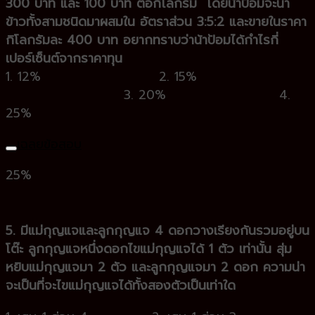
300 บาท และ 100 บาท ต่อกิโลกรัม โดยน้าป้อมจะนำ
ข้าวทั้งสามชนิดมาผสมใน อัตราส่วน 3:5:2 และขายในราคา
กิโลกรัมละ 400 บาท อยากทราบว่าน้าป้อมได้กำไรกี่
เปอร์เซ็นต์จากราคาทุน
1. 12% 2. 15%
3. 20% 4.
25%
เฉลยข้อสอบ
25%
5. มีแม่กุญแจและลูกกุญแจ 4 ดอกวางเรียงกันรวมอยู่บน
โต๊ะ ลูกกุญแจหนึ่งดอกไขแม่กุญแจได้ 1 ตัว เท่านั้น สุ่ม
หยิบแม่กุญแจมา 2 ตัว และลูกกุญแจมา 2 ดอก ความน่า
จะเป็นที่จะไขแม่กุญแจได้ทั้งสองตัวเป็นเท่าใด