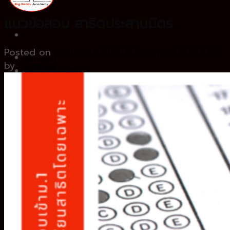
แนวข้อสอบ สาธิตประสานมิตร
Posted on
พฤษภาคม 29, 2021
กรกฎาคม 12, 2026
หน้าแรก
by
bigbrain
คอร์สเรียน”สด”
Basic ชั้นป.4
Fundamental ชั้นป.5
Intensive ชั้นป.6
ทำไมต้อง BigBrain
ทำเนียบคนเก่ง
ตัวอย่างการสอน
คำถามที่พบบ่อย
สมัครเรียน
คลังความรู้
LINE ID : @bigbraintalk