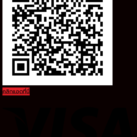
คลิกแอดที่นี่