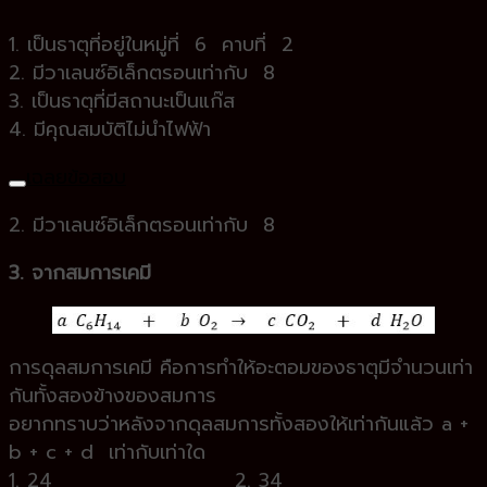
1. เป็นธาตุที่อยู่ในหมู่ที่ 6 คาบที่ 2
2. มีวาเลนซ์อิเล็กตรอนเท่ากับ 8
3. เป็นธาตุที่มีสถานะเป็นแก๊ส
4. มีคุณสมบัติไม่นำไฟฟ้า
เฉลยข้อสอบ
2. มีวาเลนซ์อิเล็กตรอนเท่ากับ 8
3. จากสมการเคมี
การดุลสมการเคมี คือการทำให้อะตอมของธาตุมีจำนวนเท่า
กันทั้งสองข้างของสมการ
อยากทราบว่าหลังจากดุลสมการทั้งสองให้เท่ากันแล้ว a +
b + c + d
เท่ากับเท่าใด
1. 24 2. 34