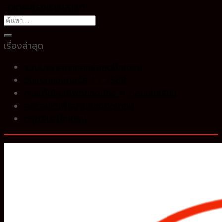
ค่าเทอมโรงเรียนสาธิต
เรื่องล่าสุด
รวมบรรยากาศคอร์สสดบิ๊กเบรน
วันแรกของคอร์ส 1 / 2569
การเก็บโทรศัพท์ของน้อง ๆ ก่อนเริ่มเรียน
คอร์สปรับพื้นฐานช่วงปิดเทอม
ตรุษจีนที่บิ๊กเบรน