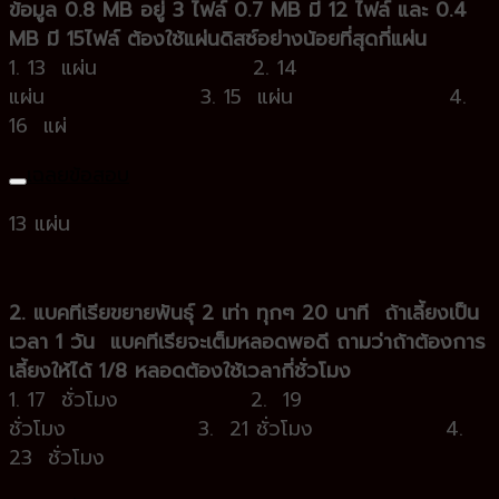
ข้อมูล 0.8 MB อยู่ 3 ไฟล์ 0.7 MB มี 12 ไฟล์ และ 0.4
MB มี 15ไฟล์ ต้องใช้แผ่นดิสซ์อย่างน้อยที่สุดกี่แผ่น
1. 13 แผ่น 2. 14
แผ่น 3. 15 แผ่น 4.
16 แผ่
เฉลยข้อสอบ
13 แผ่น
2. แบคทีเรียขยายพันธุ์ 2 เท่า ทุกๆ 20 นาที ถ้าเลี้ยงเป็น
เวลา 1 วัน แบคทีเรียจะเต็มหลอดพอดี ถามว่าถ้าต้องการ
เลี้ยงให้ได้ 1/8 หลอดต้องใช้เวลากี่ชั่วโมง
1. 17 ชั่วโมง 2. 19
ชั่วโมง 3. 21 ชั่วโมง 4.
23 ชั่วโมง