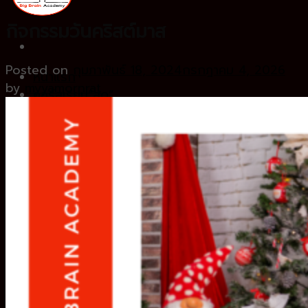
กิจกรรมวันคริสต์มาส
Posted on
กุมภาพันธ์ 18, 2024
กรกฎาคม 4, 2026
หน้าแรก
by
myyamornrat
คอร์สเรียน”สด”
Basic ชั้นป.4
Fundamental ชั้นป.5
Intensive ชั้นป.6
ทำไมต้อง BigBrain
ทำเนียบคนเก่ง
ตัวอย่างการสอน
คำถามที่พบบ่อย
สมัครเรียน
คลังความรู้
LINE ID : @bigbraintalk