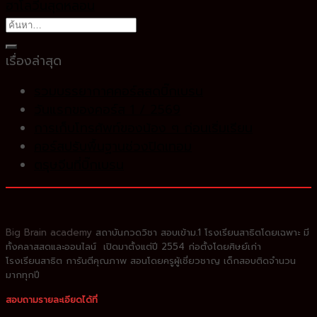
ฮาโลวีนสุดหลอน
เรื่องล่าสุด
รวมบรรยากาศคอร์สสดบิ๊กเบรน
วันแรกของคอร์ส 1 / 2569
การเก็บโทรศัพท์ของน้อง ๆ ก่อนเริ่มเรียน
คอร์สปรับพื้นฐานช่วงปิดเทอม
ตรุษจีนที่บิ๊กเบรน
Big Brain academy
สถาบันกวดวิชา
สอบเข้าม.1 โรงเรียนสาธิตโดยเฉพาะ
มี
ทั้งคลาสสดและออนไลน์ เปิดมาตั้งแต่ปี 2554 ก่อตั้งโดยศิษย์เก่า
โรงเรียนสาธิต
การันตีคุณภาพ สอนโดยครูผู้เชี่ยวชาญ
เด็กสอบติดจำนวน
มากทุกปี
สอบถามรายละเอียดได้ที่