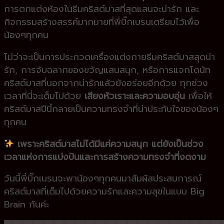
การตกแต่งห้องในธีมคริสต์มาสที่สุดแสนจะน่ารัก และ
กิจกรรมสร้างสรรค์มากมายที่พี่บิ๊กเบรนเตรียมไว้เพื่อ
น้องๆทุกคน
ไม่ว่าจะเป็นการประกวดเครื่องแต่งกายธีมคริสต์มาสสุดน่า
รัก, การจับฉลากของขวัญแสนสนุก, หรือการแจกโดนัท
คริสต์มาสที่นอกจากน่ารักแล้วยังอร่อยอีกด้วย ทุกช่วง
เวลาที่นี่จะเต็มไปด้วย
เสียงหัวเราะและความอบอุ่น
เพื่อให้
คริสต์มาสปีนี้กลายเป็นความทรงจำที่น่าประทับใจของน้องๆ
ทุกคน
เพราะคริสต์มาสไม่ได้มีแค่ความสนุก แต่ยังเป็นช่วง
เวลาแห่งการแบ่งปันและการสร้างความทรงจำที่งดงาม
วันนี้พี่บิ๊กเบรนจะพาน้องๆทุกคนมาสัมผัสประสบการณ์
คริสต์มาสที่เต็มไปด้วยความรักและความสุขในแบบ Big
Brain กันค่ะ