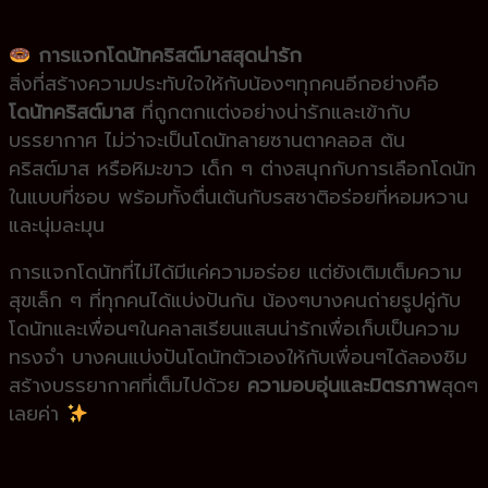
การแจกโดนัทคริสต์มาสสุดน่ารัก
สิ่งที่สร้างความประทับใจให้กับน้องๆทุกคนอีกอย่างคือ
โดนัทคริสต์มาส
ที่ถูกตกแต่งอย่างน่ารักและเข้ากับ
บรรยากาศ ไม่ว่าจะเป็นโดนัทลายซานตาคลอส ต้น
คริสต์มาส หรือหิมะขาว เด็ก ๆ ต่างสนุกกับการเลือกโดนัท
ในแบบที่ชอบ พร้อมทั้งตื่นเต้นกับรสชาติอร่อยที่หอมหวาน
และนุ่มละมุน
การแจกโดนัทที่ไม่ได้มีแค่ความอร่อย แต่ยังเติมเต็มความ
สุขเล็ก ๆ ที่ทุกคนได้แบ่งปันกัน น้องๆบางคนถ่ายรูปคู่กับ
โดนัทและเพื่อนๆในคลาสเรียนแสนน่ารักเพื่อเก็บเป็นความ
ทรงจำ บางคนแบ่งปันโดนัทตัวเองให้กับเพื่อนๆได้ลองชิม
สร้างบรรยากาศที่เต็มไปด้วย
ความอบอุ่นและมิตรภาพ
สุดๆ
เลยค่า