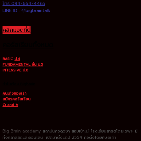
โทร 094-664-4465
LINE ID : @bigbraintalk
คลิกแอดที่นี่
คอร์สเรียนทั้งหมด
BASIC
ป.4
FUNDAMENTAL ชั้น ป.5
INTENSIVE ป.6
ทำไมต้อง Bigbrain
คนเก่งของเรา
สมัครคอร์สเรียน
Q and A
Big Brain academy
สถาบันกวดวิชา
สอบเข้าม.1 โรงเรียนสาธิตโดยเฉพาะ
มี
ทั้งคลาสสดและออนไลน์ เปิดมาตั้งแต่ปี 2554 ก่อตั้งโดยศิษย์เก่า