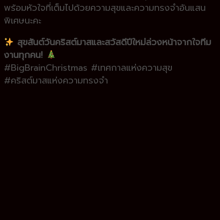
พร้อมหัวใจที่เต็มไปด้วยความสุขและความทรงจำอันแสน
พิเศษนะคะ
สุขสันต์วันคริสต์มาสและสวัสดีปีใหม่ล่วงหน้าจากใจทีม
งานทุกคน!
#BigBrainChristmas #เทศกาลแห่งความสุข
#คริสต์มาสแห่งความทรงจำ